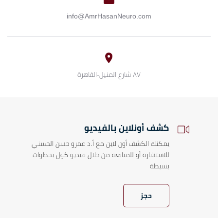
info@AmrHasanNeuro.com
٨٧ شارع المنيل-القاهرة
كشف أونلاين بالفيديو
يمكنك الكشف أون لاين مع أ.د عمرو حسن الحسني
للاستشارة أو للمتابعة من خلال فيديو كول بخطوات
بسيطة
حجز