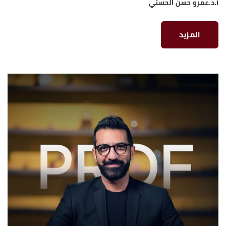
أ.د.عمرو حسن الحسني
المزيد