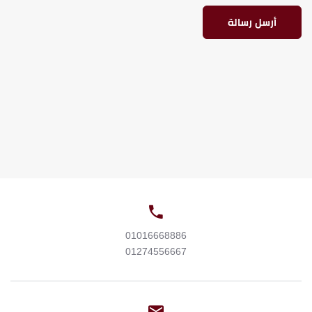
أرسل رسالة
01016668886
01274556667