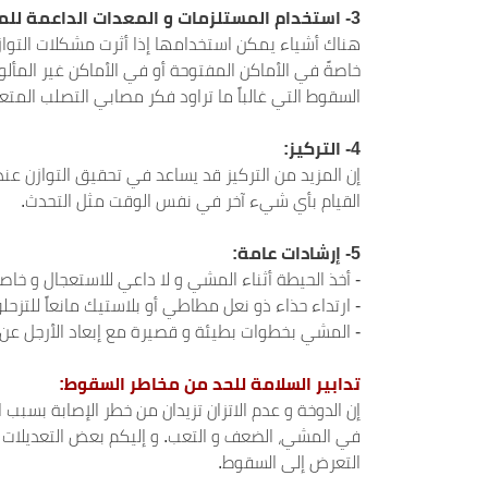
3-
استخدام المستلزمات و المعدات الداعمة لل
هناك أشياء يمكن استخدامها إذا أثرت مشكلات التوازن 
خاصةً في الأماكن المفتوحة أو في الأماكن غير المأ
السقوط التي غالباً ما تراود فكر مصابي التصلب المتع
4-
التركيز:
إن المزيد من التركيز قد يساعد في تحقيق التوازن عند
القيام بأي شيء آخر في نفس الوقت مثل التحدث.
5- إرشادات عامة:
- أخذ الحيطة أثناء المشي و لا داعي للاستعجال و خاص
- ارتداء حذاء ذو نعل مطاطي أو بلاستيك مانعاً للتزحل
- المشي بخطوات بطيئة و قصيرة مع إبعاد الأرجل عن
تدابير السلامة للحد من مخاطر السقوط:
إن الدوخة و عدم الاتزان تزيدان من خطر الإصابة بسب
في المشي، الضعف و التعب. و إليكم بعض التعديلات
التعرض إلى السقوط.