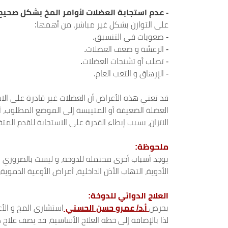
-
عدم استجابة العضلات لأوامر المخ بشكل صحيح
على التوازن بشكل غير مباشر، من أهمها:
- صعوبات في التنسيق.
- الرعشة و ضعف العضلات.
- تصلب أو تشنجات العضلات.
- الإرهاق و التعب العام.
قد تعني هذه الأعراض أن العضلات غير قادرة على الا
العضلة الضعيفة أو المتيبسة إلى الموضع المطلوب، 
الاتزان، بسبب إبطاء القدرة على الاستجابة للقدم المت
ملحوظة:
يوجد أسباب أخرى محتملة للدوخة، و ليست بالضروري
الأدوية، التهاب الأذن الداخلية، أمراض الأوعية الدموي
العلاج الدوائي للدوخة:
يحرص
أ.د/ عمرو حسن الحسني
استشاري المخ و الأ
لذا بالإضافة إلى خطة العلاج الأساسية، قد يصف علا