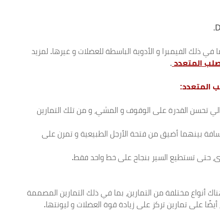
في ذلك الفيمبرا و الأدوية الباسطة للعضلات و غيرها. لمزيد
لب المتعدد
.
ب المتعدد:
لتالي تحسن القدرة على الوقوف و المشي، و من تلك التمارين
افة بينهما أضيق من فتحة الأرجل الطبيعية و تمرن على
خرى، حتى تستطيع السير بنجاح على خط واحد فقط.
اك أنواع مختلفة من التمارين، بما في ذلك التمارين المصممة
أيضًا على تمارين تركز على زيادة قوة العضلات و ليونتها.