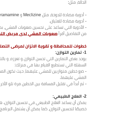
الحالة، مثل:
- أدوية مضادة للدوخة، مثل Meclizine و Dramamine.
- أدوية مضادة للغثيان.
- الأدوية التي تساعد على تحسين صعوبات المشي، بما 
من التفاصيل أقرأ
صعوبات المشي لدى مريض التص
خطوات للمحافظة و تقوية الاتزان لمرضى التصل
1-
تمارين التوازن:
يوجد بعض التمارين التي تحسن التوازن و تعززه، و با
السهلة التي تستطيع القيام بها في منزلك:
- ضع خطين متوازيين للمشي عليهما، حيث تكون المس
المشي عليهما.
- ثم أبدأ في تقليل المسافة بين الخطين مرة تلو الأ
2-
العلاج الطبيعي:
يمكن أن يساعد العلاج الطبيعي في تحسين التوازن. هن
خصيصًا لتحسين التوازن، كما يمكن أن يشتمل البرنامج 