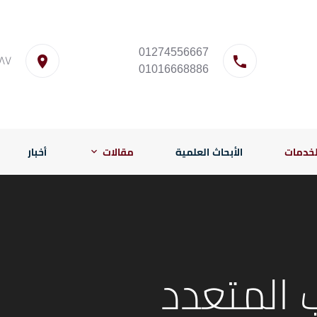
01274556667
٨٧ شارع المنيل-القاه
01016668886
لخدمات
الأبحاث العلمية
مقالات
أخبار
ب المتعدد