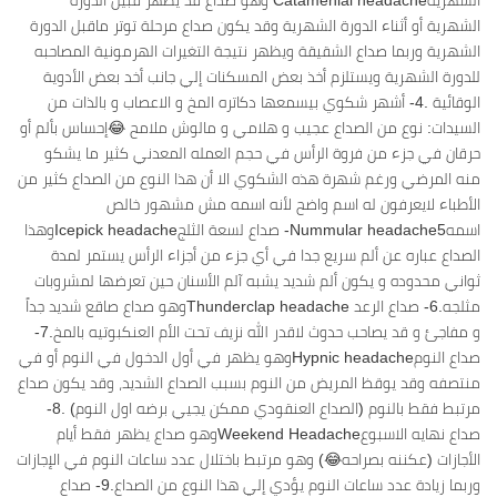
الشهريةCatamenial headache وهو صداع قد يظهر قبيل الدورة
الشهرية أو أثناء الدورة الشهرية وقد يكون صداع مرحلة توتر ماقبل الدورة
الشهرية وربما صداع الشقيقة ويظهر نتيجة التغيرات الهرمونية المصاحبه
للدورة الشهرية ويستلزم أخذ بعض المسكنات إلي جانب أخد بعض الأدوية
الوقائية .4- أشهر شكوي بيسمعها دكاتره المخ و الاعصاب و بالذات من
السيدات: نوع من الصداع عجيب و هلامي و مالوش ملامح 😂إحساس بألم أو
حرقان في جزء من فروة الرأس في حجم العمله المعدني كثير ما يشكو
منه المرضي ورغم شهرة هذه الشكوي الا أن هذا النوع من الصداع كثير من
الأطباء لايعرفون له اسم واضح لأنه اسمه مش مشهور خالص
اسمهNummular headache5- صداع لسعة الثلجIcepick headacheوهذا
الصداع عباره عن ألم سريع جدا في أي جزء من أجزاء الرأس يستمر لمدة
ثواني محدوده و يكون ألم شديد يشبه آلم الأسنان حين تعرضها لمشروبات
مثلجه.6- صداع الرعد Thunderclap headacheوهو صداع صاقع شديد جداً
و مفاجئ و قد يصاحب حدوث لاقدر الله نزيف تحت الأم العنكبوتيه بالمخ.7-
صداع النومHypnic headacheوهو يظهر في أول الدخول في النوم أو في
منتصفه وقد يوقظ المريض من النوم بسبب الصداع الشديد، وقد يكون صداع
مرتبط فقط بالنوم (الصداع العنقودي ممكن يجيي برضه اول النوم) .8-
صداع نهايه الاسبوعWeekend Headacheوهو صداع يظهر فقط أيام
الأجازات (عكننه بصراحه😂) وهو مرتبط باختلال عدد ساعات النوم في الإجازات
وربما زيادة عدد ساعات النوم يؤدي إلي هذا النوع من الصداع.9- صداع