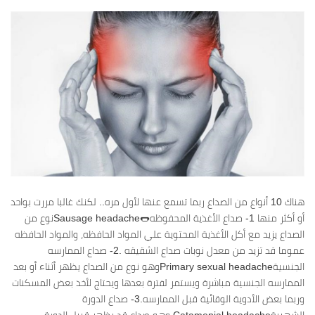
هناك 10 أنواع من الصداع ربما تسمع عنها لأول مره.. لكنك غالبا مررت بواحد
أو أكثر منها 1- صداع الأغذية المحفوظه🌭Sausage headacheنوع من
الصداع يزيد مع أكل الأغذية المحتوية علي المواد الحافظه، والمواد الحافظه
عموما قد تزيد من معدل نوبات صداع الشقيقه .2- صداع الممارسه
الجنسيةPrimary sexual headacheوهو نوع من الصداع يظهر أثناء أو بعد
الممارسه الجنسية مباشرة ويستمر لفترة بعدها ويحتاج لأخذ بعض المسكنات
وربما بعض الأدوية الوقائية قبل الممارسه.3- صداع الدورة