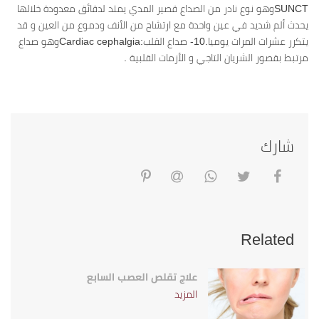
SUNCTوهو نوع نادر من الصداع قصير المدي يمتد لدقائق معدودة خلالها
يحدث ألم شديد في عين واحدة مع ارتشاح من الأنف ودموع من العين و قد
يتكرر عشرات المرات يوميا.10- صداع القلب:Cardiac cephalgiaوهو صداع
مرتبط بقصور الشريان التاجي و الأزمات القلبية .
شارك
Related
علاج تقلص العصب السابع
المزيد