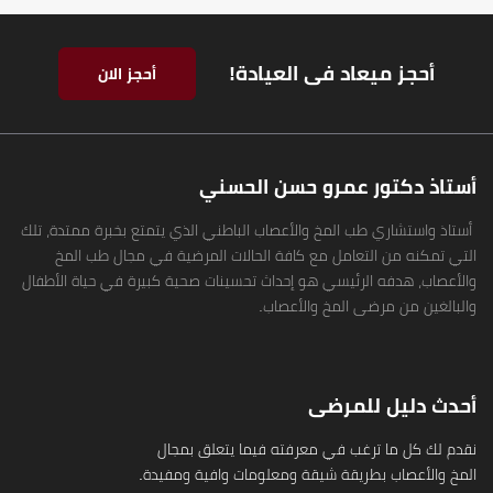
أحجز ميعاد فى العيادة!
أحجز الان
أستاذ دكتور عمرو حسن الحسني
أستاذ واستشاري طب المخ والأعصاب الباطني الذي يتمتع بخبرة ممتدة، تلك
التي تمكنه من التعامل مع كافة الحالات المرضية في مجال طب المخ
والأعصاب، هدفه الرئيسي هو إحداث تحسينات صحية كبيرة في حياة الأطفال
والبالغين من مرضى المخ والأعصاب.
أحدث دليل للمرضى
نقدم لك كل ما ترغب في معرفته فيما يتعلق بمجال
المخ والأعصاب بطريقة شيقة ومعلومات وافية ومفيدة.